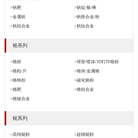
>钒靶
>钒锭/板/棒
>金属钒
>钒铁合金/粉
>钒铝合金
>钒钛合金
铬系列
>铬粉
>球形/喷涂/3D打印铬粉
>铬粒/片
>铬块/金属铬
>铬铁粉
>碳化铬粉
>铬靶
>铬铝合金
>铬镍合金
铌系列
>高纯铌粉
>超细铌粉