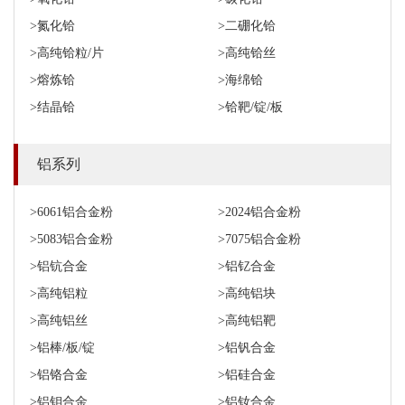
>氮化铪
>二硼化铪
>高纯铪粒/片
>高纯铪丝
>熔炼铪
>海绵铪
>结晶铪
>铪靶/锭/板
铝系列
>6061铝合金粉
>2024铝合金粉
>5083铝合金粉
>7075铝合金粉
>铝钪合金
>铝钇合金
>高纯铝粒
>高纯铝块
>高纯铝丝
>高纯铝靶
>铝棒/板/锭
>铝钒合金
>铝铬合金
>铝硅合金
>铝钼合金
>铝钕合金