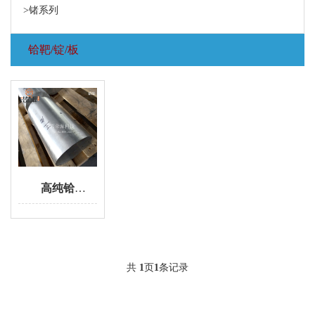
>锗系列
铪靶/锭/板
高纯铪锭 铪棒 99.9% 99.95%纯度的铪板
共
1
页
1
条记录