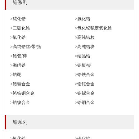
锆系列
>碳化锆
>氮化锆
>二硼化锆
>氧化钇稳定氧化锆
>氧化锆
>高纯锆粒
>高纯锆丝/带/箔
>高纯锆块
>锆管/棒
>结晶锆
>海绵锆
>锆板/锭
>锆靶
>锆铁合金
>锆硅合金
>锆钇合金
>铬锆铜合金
>锆铌合金
>锆镍合金
>锆铜合金
铪系列
>氧化铪
>碳化铪