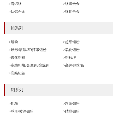
>海绵钛
>钛镍合金
>钛铝合金
>钛钼合金
钽系列
>钽粉
>超细钽粉
>球形/喷涂/3D打印钽粉
>氧化钽粉
>碳化钽粉
>钽粒/片
>高纯钽块/金属钽/熔炼钽
>高纯钽丝/条
>高纯钽锭
钼系列
>钼粉
>超细钼粉
>球形/喷涂钼粉
>结晶钼粉