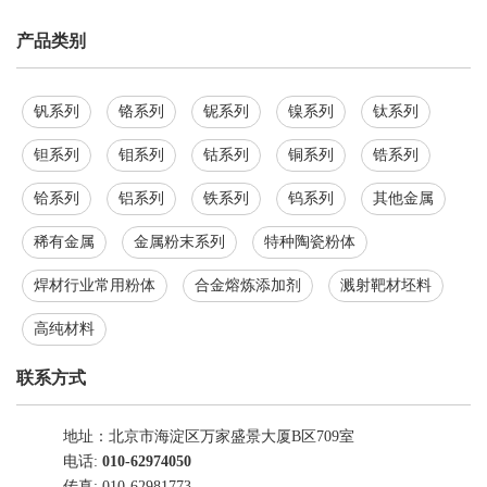
产品类别
钒系列
铬系列
铌系列
镍系列
钛系列
钽系列
钼系列
钴系列
铜系列
锆系列
铪系列
铝系列
铁系列
钨系列
其他金属
稀有金属
金属粉末系列
特种陶瓷粉体
焊材行业常用粉体
合金熔炼添加剂
溅射靶材坯料
高纯材料
联系方式
地址：北京市海淀区万家盛景大厦B区709室
电话:
010-62974050
传真: 010-62981773