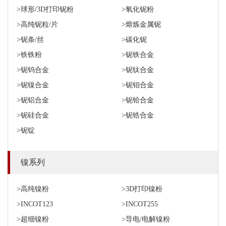
>球形/3D打印铌粉
>氧化铌粉
>高纯铌粒/片
>熔炼金属铌
>铌条/丝
>碳化铌
>铁铁粉
>铌铁合金
>铌钨合金
>铌钛合金
>铌镍合金
>铌钼合金
>铌铝合金
>铌铪合金
>铌硅合金
>铌锆合金
>铌锭
镍系列
>高纯镍粉
>3D打印镍粉
>INCOT123
>INCOT255
>超细镍粉
>导电/电解镍粉