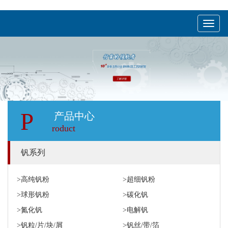
menu
P
产品中心
roduct
钒系列
>高纯钒粉
>超细钒粉
>球形钒粉
>碳化钒
>氮化钒
>电解钒
>钒粒/片/块/屑
>钒丝/带/箔